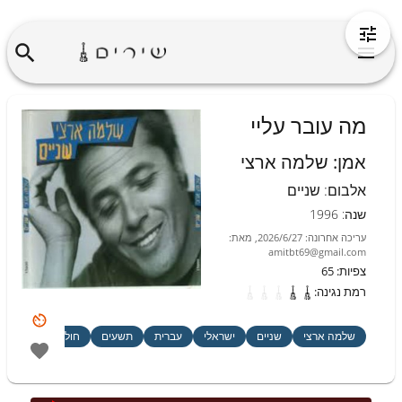
מה עובר עליי
אמן
:
שלמה ארצי
אלבום
:
שניים
שנה
:
1996
עריכה אחרונה
:
2026/6/27
,
מאת
:
amitbt69@gmail.com
צפיות
:
65
רמת נגינה
:
שלמה ארצי
שניים
ישראלי
עברית
תשעים
חולצה שחורה