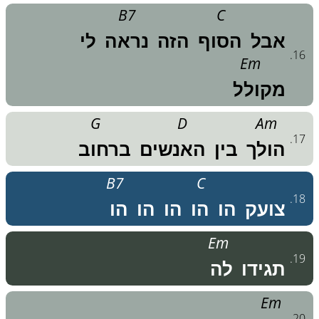
B7
C
אבל
הסוף
הזה
נראה
לי
.
16
Em
מקולל
G
D
Am
.
17
הולך
בין
האנשים
ברחוב
B7
C
.
18
צועק
הו
הו
הו
הו
הו
Em
.
19
תגידו
לה
Em
.
20