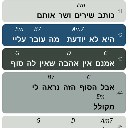
Em
.
41
כותב
שירים
ושר
אותם
Em
B7
Am7
.
42
היא
לא
יודעת
מה
עובר
עליי
G
D
C
.
43
אמנם
אין
אהבה
שאין
לה
סוף
B7
C
אבל
הסוף
הזה
נראה
לי
.
44
Em
מקולל
G
D
Am7
.
45