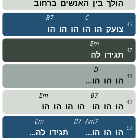
הולך
בין
האנשים
ברחוב
B7
C
.
46
צועק
הו
הו
הו
הו
הו
Em
.
47
תגידו
לה
D
.
48
הו
הו
הו...
Em
B7
.
49
הו
הו
הו
הו
הו
הו
הו
Em
B7
Am7
.
50
הו
הו
הו...
תגידו
לה...