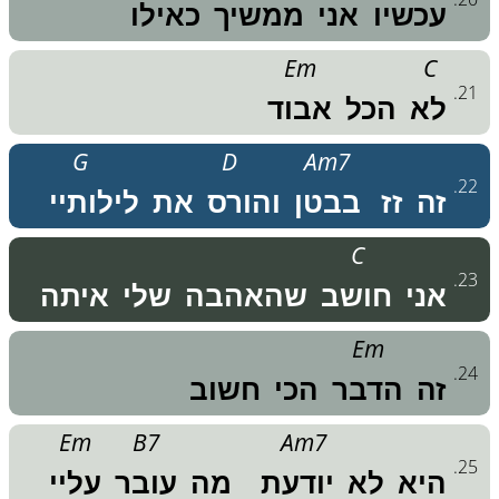
עכשיו
אני
ממשיך
כאילו
Em
C
.
21
לא
הכל
אבוד
G
D
Am7
.
22
זה
זז
בבטן
והורס
את
לילותיי
C
.
23
אני
חושב
שהאהבה
שלי
איתה
Em
.
24
זה
הדבר
הכי
חשוב
Em
B7
Am7
.
25
היא
לא
יודעת
מה
עובר
עליי