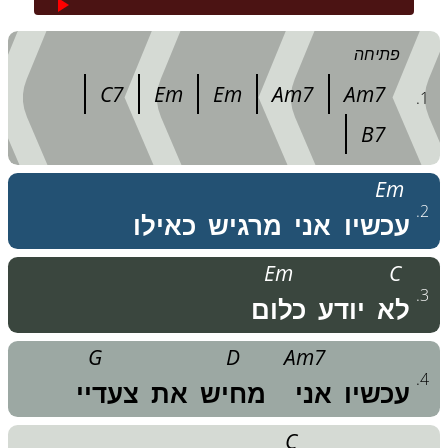
פתיחה
C7
Em
Em
Am7
Am7
.
1
B7
Em
.
2
עכשיו
אני
מרגיש
כאילו
Em
C
.
3
לא
יודע
כלום
G
D
Am7
.
4
עכשיו
אני
מחיש
את
צעדיי
C