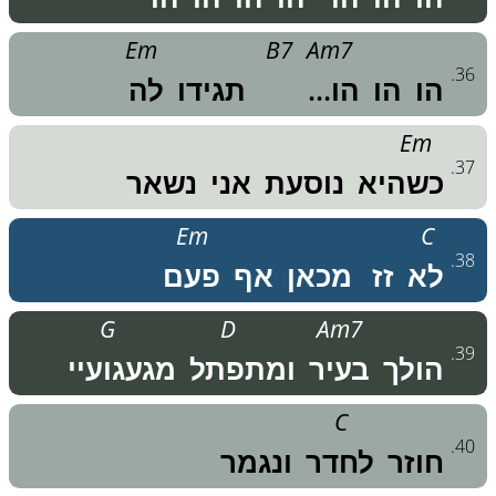
Em
B7
Am7
.
36
הו
הו
הו...
תגידו
לה
Em
.
37
כשהיא
נוסעת
אני
נשאר
Em
C
.
38
לא
זז
מכאן
אף
פעם
G
D
Am7
.
39
הולך
בעיר
ומתפתל
מגעגועיי
C
.
40
חוזר
לחדר
ונגמר