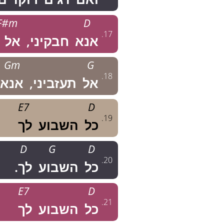
F#m
D
.
17
אנא
חבקיני,
אל
Gm
G
.
18
אל
תעזביני,
אנא
E7
D
.
19
כל
השבוע
לך
D
G
D
.
20
כל
השבוע
לך.
E7
D
.
21
כל
השבוע
לך