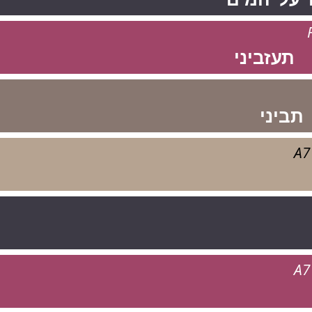
תעזביני
תביני
A7
A7