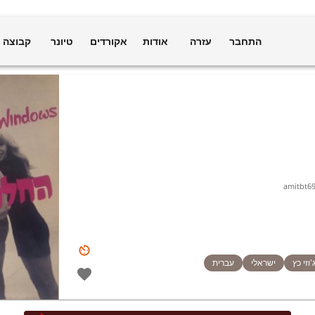
התחבר
עזרה
אודות
אקורדים
טיונר
קבוצה
amitbt6
'וזי כץ
ישראלי
עברית