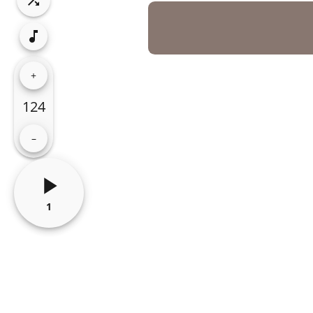
+
124
–
1