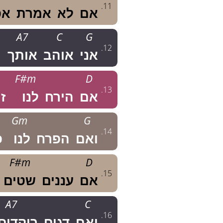
.
11
אם
לא
אמרת
אפ
A7
C
G
.
12
אני
אוהב
אותך
F#m
D
.
13
אם
הירח
לנו
ז
Gm
G
.
14
ואם
הפרח
לנו
פ
F#m
D
.
15
אם
עננים
שטים
A7
C
.
16
ואם
דגים
רוקדים