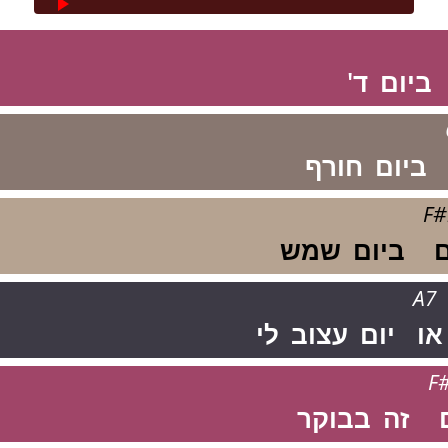
ביום
ד'
ביום
חורף
F
ביום
שמש
A7
או
יום
עצוב
לי
F
זה
בבוקר