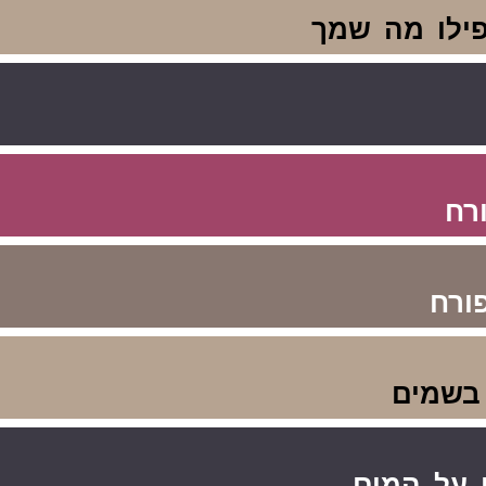
ילו
מה
שמך
ורח
ורח
בשמים
על
המים