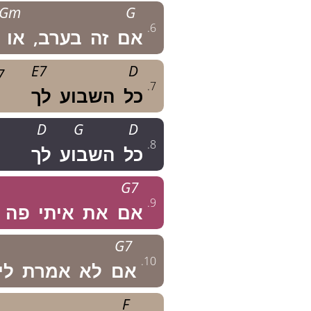
Gm
G
.
6
אם
זה
בערב,
או
E7
D
7
.
7
כל
השבוע
לך
D
G
D
.
8
כל
השבוע
לך
G7
.
9
אם
את
איתי
פה
G7
.
10
אם
לא
אמרת
לי
F