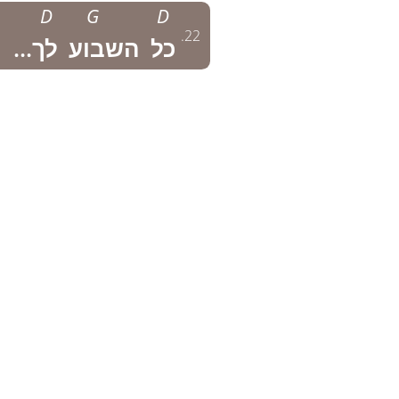
D
G
D
.
22
כל
השבוע
לך...