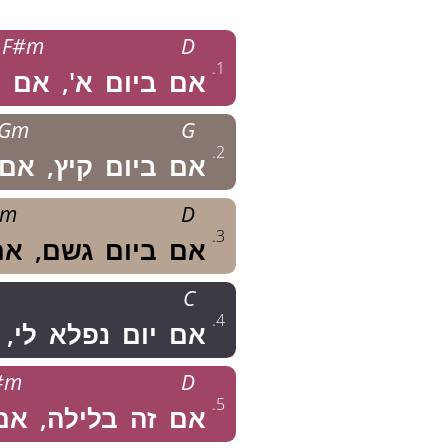
F#m
D
.
1
אם
ביום
א',
אם
Gm
G
.
2
אם
ביום
קיץ,
אם
#m
D
.
3
אם
ביום
גשם,
אם
C
.
4
אם
יום
נפלא
לי,
#m
D
.
5
אם
זה
בלילה,
אם