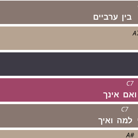
בין
ערביים
A
C7
ואם
אינך
C7
למה
ואיך
A#