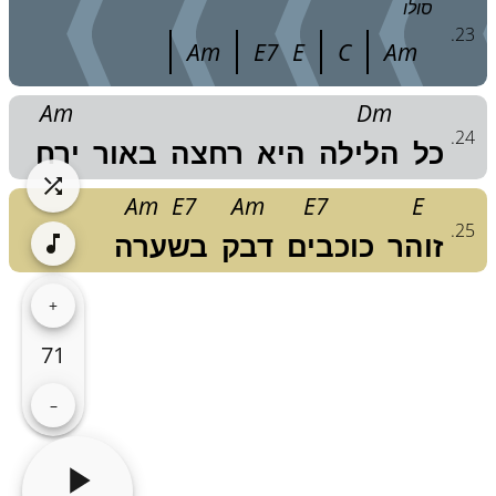
סולו
.
23
Am
E7
E
C
Am
Am
Dm
.
24
כל
הלילה
היא
רחצה
באור
ירח
Am
E7
Am
E7
E
.
25
זוהר
כוכבים
דבק
בשערה
+
71
–