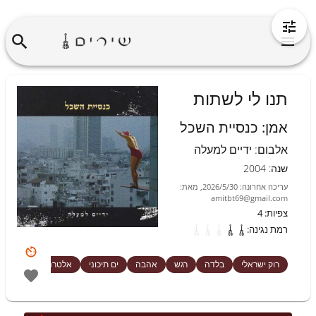
תנו לי לשתות
אמן
:
כנסיית השכל
אלבום
:
ידיים למעלה
שנה
:
2004
עריכה אחרונה
:
2026/5/30
,
מאת
:
amitbt69@gmail.com
צפיות
:
4
רמת נגינה
:
רוק ישראלי
בלדה
רגש
אהבה
ים תיכוני
אלטרנטיבי
גל ח