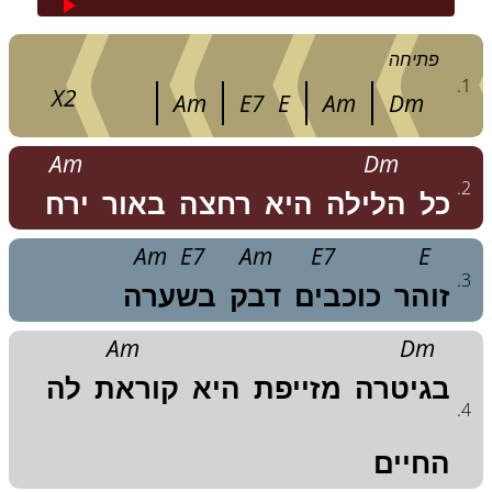
פתיחה
.
1
X
2
Am
E7
E
Am
Dm
Am
Dm
.
2
כל
הלילה
היא
רחצה
באור
ירח
Am
E7
Am
E7
E
.
3
זוהר
כוכבים
דבק
בשערה
Am
Dm
בגיטרה
מזייפת
היא
קוראת
לה
.
4
החיים